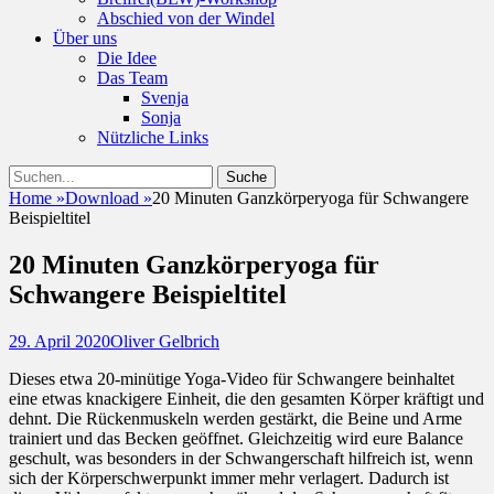
Abschied von der Windel
Über uns
Die Idee
Das Team
Svenja
Sonja
Nützliche Links
Suchen
Suche
nach:
Home
»
Download
»
20 Minuten Ganzkörperyoga für Schwangere
Beispieltitel
20 Minuten Ganzkörperyoga für
Schwangere Beispieltitel
Posted
Autor
29. April 2020
Oliver Gelbrich
on
Dieses etwa 20-minütige Yoga-Video für Schwangere beinhaltet
eine etwas knackigere Einheit, die den gesamten Körper kräftigt und
dehnt. Die Rückenmuskeln werden gestärkt, die Beine und Arme
trainiert und das Becken geöffnet. Gleichzeitig wird eure Balance
geschult, was besonders in der Schwangerschaft hilfreich ist, wenn
sich der Körperschwerpunkt immer mehr verlagert. Dadurch ist