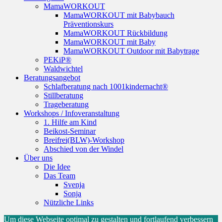
MamaWORKOUT
MamaWORKOUT mit Babybauch
Präventionskurs
MamaWORKOUT Rückbildung
MamaWORKOUT mit Baby
MamaWORKOUT Outdoor mit Babytrage
PEKiP®
Waldwichtel
Beratungsangebot
Schlafberatung nach 1001kindernacht®
Stillberatung
Trageberatung
Workshops / Infoveranstaltung
1. Hilfe am Kind
Beikost-Seminar
Breifrei(BLW)-Workshop
Abschied von der Windel
Über uns
Die Idee
Das Team
Svenja
Sonja
Nützliche Links
Um diese Webseite optimal zu gestalten und fortlaufend verbessern