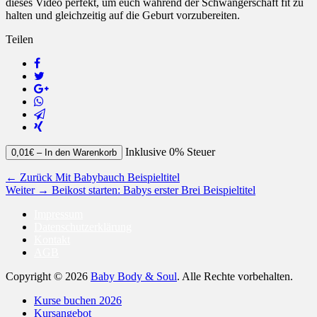
dieses Video perfekt, um euch während der Schwangerschaft fit zu
halten und gleichzeitig auf die Geburt vorzubereiten.
Teilen
Inklusive 0% Steuer
0,01€ – In den Warenkorb
Beitragsnavigation
Vorheriger
← Zurück
Mit Babybauch Beispieltitel
Nächster
Beitrag:
Weiter →
Beikost starten: Babys erster Brei Beispieltitel
Beitrag:
Impressum
Datenschutzerklärung
Kontakt
AGB
Copyright © 2026
Baby Body & Soul
. Alle Rechte vorbehalten.
Nach
Kurse buchen 2026
oben
Kursangebot
scrollen