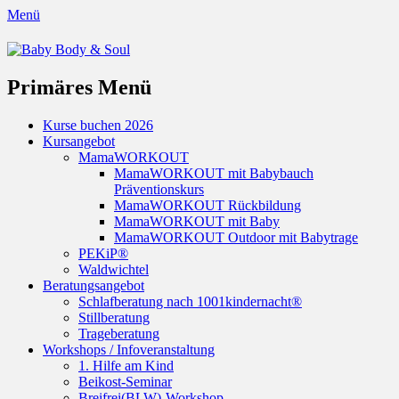
Menü
Baby Body & Soul
Primäres Menü
Springe
Kurse buchen 2026
zum
Kursangebot
Inhalt
MamaWORKOUT
MamaWORKOUT mit Babybauch
Präventionskurs
MamaWORKOUT Rückbildung
MamaWORKOUT mit Baby
MamaWORKOUT Outdoor mit Babytrage
PEKiP®
Waldwichtel
Beratungsangebot
Schlafberatung nach 1001kindernacht®
Stillberatung
Trageberatung
Workshops / Infoveranstaltung
1. Hilfe am Kind
Beikost-Seminar
Breifrei(BLW)-Workshop