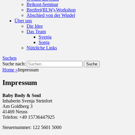
Beikost-Seminar
Breifrei(BLW)-Workshop
Abschied von der Windel
Über uns
Die Idee
Das Team
Svenja
Sonja
Nützliche Links
Suchen
Suche nach:
Home
»
Impressum
Impressum
Baby Body & Soul
Inhaberin Svenja Steinfort
Am Goldberg 3
41469 Neuss
Telefon: +49 15736447925
Steuernummer: 122 5601 5000