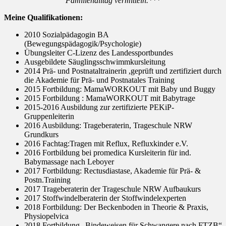
Familienalltag vermitteln.***
Meine Qualifikationen:
2010 Sozialpädagogin BA
(Bewegungspädagogik/Psychologie)
Übungsleiter C-Lizenz des Landessportbundes
Ausgebildete Säuglingsschwimmkursleitung
2014 Prä- und Postnataltrainerin ,geprüft und zertifiziert durch
die Akademie für Prä- und Postnatales Training
2015 Fortbildung: MamaWORKOUT mit Baby und Buggy
2015 Fortbildung : MamaWORKOUT mit Babytrage
2015-2016 Ausbildung zur zertifizierte PEKiP-
Gruppenleiterin
2016 Ausbildung: Trageberaterin, Trageschule NRW
Grundkurs
2016 Fachtag:Tragen mit Reflux, Refluxkinder e.V.
2016 Fortbildung bei promedica Kursleiterin für ind.
Babymassage nach Leboyer
2017 Fortbildung: Rectusdiastase, Akademie für Prä- &
Postn.Training
2017 Trageberaterin der Trageschule NRW Aufbaukurs
2017 Stoffwindelberaterin der Stoffwindelexperten
2018 Fortbildung: Der Beckenboden in Theorie & Praxis,
Physiopelvica
2018 Fortbildung „Bindeweisen für Schwangere nach FTZB“