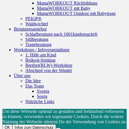
MamaWORKOUT Rückbildung
MamaWORKOUT mit Baby
MamaWORKOUT Outdoor mit Babytrage
PEKiP®
Waldwichtel
Beratungsangebot
Schlafberatung nach 1001kindernacht®
Stillberatung
Trageberatung
Workshops / Infoveranstaltung
1. Hilfe am Kind
Beikost-Seminar
Breifrei(BLW)-Workshop
Abschied von der Windel
Über uns
Die Idee
Das Team
Svenja
Sonja
Nützliche Links
Um diese Webseite optimal zu gestalten und fortlaufend verbessern
zu können, verwenden wir sogenannte Cookies. Durch die weitere
Nutzung der Webseite stimmst Du der Verwendung von Cookies zu.
OK
Infos zum Datenschutz