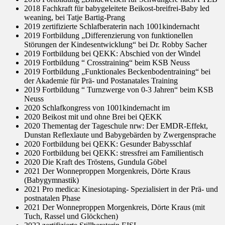
2018 Fachkraft für babygeleitete Beikost-breifrei-Baby led
weaning, bei Tatje Bartig-Prang
2019 zertifizierte Schlafberaterin nach 1001kindernacht
2019 Fortbildung „Differenzierung von funktionellen
Störungen der Kindesentwicklung“ bei Dr. Robby Sacher
2019 Fortbildung bei QEKK: Abschied von der Windel
2019 Fortbildung “ Crosstraining“ beim KSB Neuss
2019 Fortbildung „Funktionales Beckenbodentraining“ bei
der Akademie für Prä- und Postanatales Training
2019 Fortbildung “ Turnzwerge von 0-3 Jahren“ beim KSB
Neuss
2020 Schlafkongress von 1001kindernacht im
2020 Beikost mit und ohne Brei bei QEKK
2020 Thementag der Tageschule nrw: Der EMDR-Effekt,
Dunstan Reflexlaute und Babygebärden by Zwergensprache
2020 Fortbildung bei QEKK: Gesunder Babysschlaf
2020 Fortbildung bei QEKK: stressfrei am Familientisch
2020 Die Kraft des Tröstens, Gundula Göbel
2021 Der Wonneproppen Morgenkreis, Dörte Kraus
(Babygymnastik)
2021 Pro medica: Kinesiotaping- Spezialisiert in der Prä- und
postnatalen Phase
2021 Der Wonneproppen Morgenkreis, Dörte Kraus (mit
Tuch, Rassel und Glöckchen)