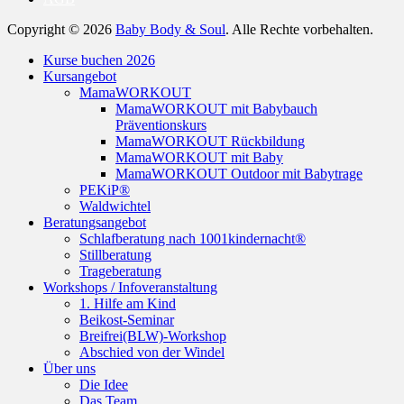
Copyright © 2026
Baby Body & Soul
. Alle Rechte vorbehalten.
Nach
Kurse buchen 2026
oben
Kursangebot
scrollen
MamaWORKOUT
MamaWORKOUT mit Babybauch
Präventionskurs
MamaWORKOUT Rückbildung
MamaWORKOUT mit Baby
MamaWORKOUT Outdoor mit Babytrage
PEKiP®
Waldwichtel
Beratungsangebot
Schlafberatung nach 1001kindernacht®
Stillberatung
Trageberatung
Workshops / Infoveranstaltung
1. Hilfe am Kind
Beikost-Seminar
Breifrei(BLW)-Workshop
Abschied von der Windel
Über uns
Die Idee
Das Team