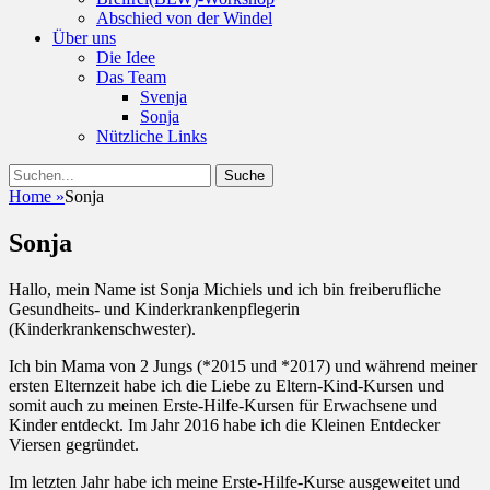
Abschied von der Windel
Über uns
Die Idee
Das Team
Svenja
Sonja
Nützliche Links
Suchen
Suche
nach:
Home
»
Sonja
Sonja
Hallo, mein Name ist Sonja Michiels und ich bin freiberufliche
Gesundheits- und Kinderkrankenpflegerin
(Kinderkrankenschwester).
Ich bin Mama von 2 Jungs (*2015 und *2017) und während meiner
ersten Elternzeit habe ich die Liebe zu Eltern-Kind-Kursen und
somit auch zu meinen Erste-Hilfe-Kursen für Erwachsene und
Kinder entdeckt. Im Jahr 2016 habe ich die Kleinen Entdecker
Viersen gegründet.
Im letzten Jahr habe ich meine Erste-Hilfe-Kurse ausgeweitet und