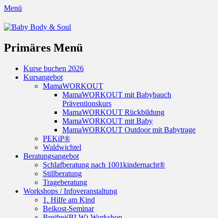
Menü
Baby Body & Soul
Primäres Menü
Springe
Kurse buchen 2026
zum
Kursangebot
Inhalt
MamaWORKOUT
MamaWORKOUT mit Babybauch
Präventionskurs
MamaWORKOUT Rückbildung
MamaWORKOUT mit Baby
MamaWORKOUT Outdoor mit Babytrage
PEKiP®
Waldwichtel
Beratungsangebot
Schlafberatung nach 1001kindernacht®
Stillberatung
Trageberatung
Workshops / Infoveranstaltung
1. Hilfe am Kind
Beikost-Seminar
Breifrei(BLW)-Workshop