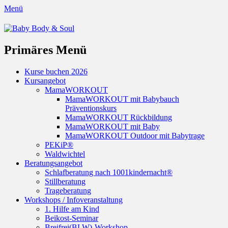
Menü
Baby Body & Soul
Primäres Menü
Springe
Kurse buchen 2026
zum
Kursangebot
Inhalt
MamaWORKOUT
MamaWORKOUT mit Babybauch
Präventionskurs
MamaWORKOUT Rückbildung
MamaWORKOUT mit Baby
MamaWORKOUT Outdoor mit Babytrage
PEKiP®
Waldwichtel
Beratungsangebot
Schlafberatung nach 1001kindernacht®
Stillberatung
Trageberatung
Workshops / Infoveranstaltung
1. Hilfe am Kind
Beikost-Seminar
Breifrei(BLW)-Workshop