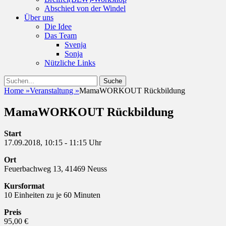
Abschied von der Windel
Über uns
Die Idee
Das Team
Svenja
Sonja
Nützliche Links
Suchen
Suche
nach:
Home
»
Veranstaltung
»
MamaWORKOUT Rückbildung
MamaWORKOUT Rückbildung
Start
17.09.2018, 10:15 - 11:15 Uhr
Ort
Feuerbachweg 13, 41469 Neuss
Kursformat
10 Einheiten zu je 60 Minuten
Preis
95,00 €