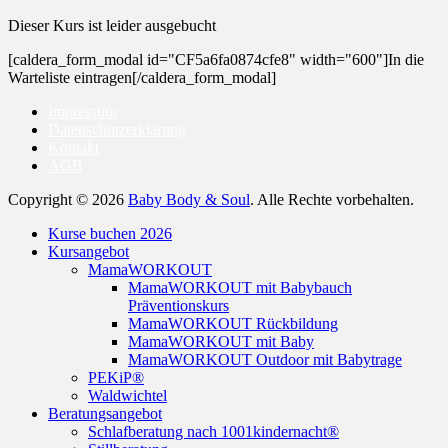
Dieser Kurs ist leider ausgebucht
[caldera_form_modal id="CF5a6fa0874cfe8" width="600"]In die
Warteliste eintragen[/caldera_form_modal]
Impressum
Datenschutzerklärung
Kontakt
AGB
Copyright © 2026
Baby Body & Soul
. Alle Rechte vorbehalten.
Nach
Kurse buchen 2026
oben
Kursangebot
scrollen
MamaWORKOUT
MamaWORKOUT mit Babybauch
Präventionskurs
MamaWORKOUT Rückbildung
MamaWORKOUT mit Baby
MamaWORKOUT Outdoor mit Babytrage
PEKiP®
Waldwichtel
Beratungsangebot
Schlafberatung nach 1001kindernacht®