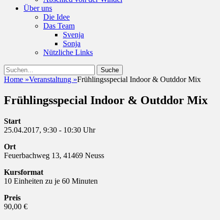
Über uns
Die Idee
Das Team
Svenja
Sonja
Nützliche Links
Suchen
Suche
nach:
Home
»
Veranstaltung
»
Frühlingsspecial Indoor & Outddor Mix
Frühlingsspecial Indoor & Outddor Mix
Start
25.04.2017, 9:30 - 10:30 Uhr
Ort
Feuerbachweg 13, 41469 Neuss
Kursformat
10 Einheiten zu je 60 Minuten
Preis
90,00 €