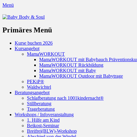
Menü
Baby Body & Soul
Primäres Menü
Springe
Kurse buchen 2026
zum
Kursangebot
Inhalt
MamaWORKOUT
MamaWORKOUT mit Babybauch Präventionsku
MamaWORKOUT Rückbildung
MamaWORKOUT mit Baby
MamaWORKOUT Outdoor mit Babytrage
PEKiP®
Waldwichtel
Beratungsangebot
Schlafberatung nach 1001kindernacht®
Stillberatung
Trageberatung
Workshops / Infoveranstaltung
1. Hilfe am Kind
Beikost-Seminar
Breifrei(BLW)-Workshop
Abschied von der Windel