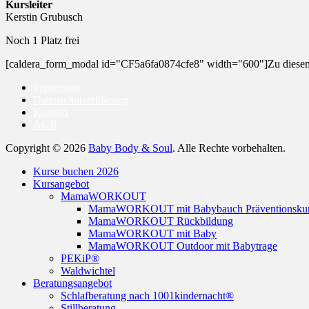
Kursleiter
Kerstin Grubusch
Noch 1 Platz frei
[caldera_form_modal id="CF5a6fa0874cfe8" width="600"]Zu diese
Impressum
Datenschutzerklärung
Kontakt
AGB
Copyright © 2026
Baby Body & Soul
. Alle Rechte vorbehalten.
Nach
Kurse buchen 2026
oben
Kursangebot
scrollen
MamaWORKOUT
MamaWORKOUT mit Babybauch Präventionsku
MamaWORKOUT Rückbildung
MamaWORKOUT mit Baby
MamaWORKOUT Outdoor mit Babytrage
PEKiP®
Waldwichtel
Beratungsangebot
Schlafberatung nach 1001kindernacht®
Stillberatung