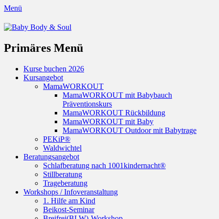
Menü
Baby Body & Soul
Primäres Menü
Springe
Kurse buchen 2026
zum
Kursangebot
Inhalt
MamaWORKOUT
MamaWORKOUT mit Babybauch
Präventionskurs
MamaWORKOUT Rückbildung
MamaWORKOUT mit Baby
MamaWORKOUT Outdoor mit Babytrage
PEKiP®
Waldwichtel
Beratungsangebot
Schlafberatung nach 1001kindernacht®
Stillberatung
Trageberatung
Workshops / Infoveranstaltung
1. Hilfe am Kind
Beikost-Seminar
Breifrei(BLW)-Workshop