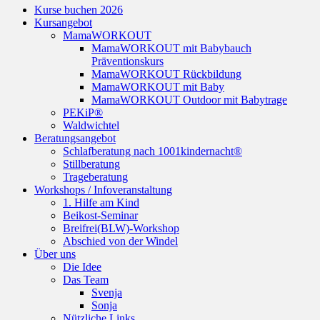
Kurse buchen 2026
oben
Kursangebot
scrollen
MamaWORKOUT
MamaWORKOUT mit Babybauch
Präventionskurs
MamaWORKOUT Rückbildung
MamaWORKOUT mit Baby
MamaWORKOUT Outdoor mit Babytrage
PEKiP®
Waldwichtel
Beratungsangebot
Schlafberatung nach 1001kindernacht®
Stillberatung
Trageberatung
Workshops / Infoveranstaltung
1. Hilfe am Kind
Beikost-Seminar
Breifrei(BLW)-Workshop
Abschied von der Windel
Über uns
Die Idee
Das Team
Svenja
Sonja
Nützliche Links