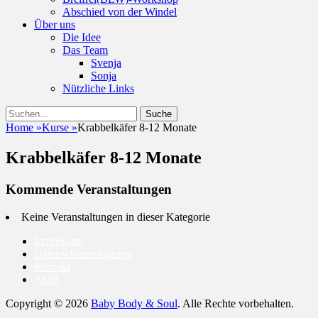
Abschied von der Windel
Über uns
Die Idee
Das Team
Svenja
Sonja
Nützliche Links
Suchen
Suche
nach:
Home
»
Kurse
»
Krabbelkäfer 8-12 Monate
Krabbelkäfer 8-12 Monate
Kommende Veranstaltungen
Keine Veranstaltungen in dieser Kategorie
Impressum
Datenschutzerklärung
Kontakt
AGB
Copyright © 2026
Baby Body & Soul
. Alle Rechte vorbehalten.
Nach