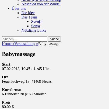
Abschied von der Windel
Über uns
Die Idee
Das Team
Svenja
Sonja
Nützliche Links
Suchen
Suche
nach:
Home
»
Veranstaltung
»
Babymassage
Babymassage
Start
07.02.2018, 10:45 - 11:45 Uhr
Ort
Feuerbachweg 13, 41469 Neuss
Kursformat
6 Einheiten zu je 60 Minuten
Preis
80,00 €