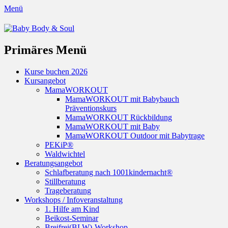
Menü
Baby Body & Soul
Primäres Menü
Springe
Kurse buchen 2026
zum
Kursangebot
Inhalt
MamaWORKOUT
MamaWORKOUT mit Babybauch
Präventionskurs
MamaWORKOUT Rückbildung
MamaWORKOUT mit Baby
MamaWORKOUT Outdoor mit Babytrage
PEKiP®
Waldwichtel
Beratungsangebot
Schlafberatung nach 1001kindernacht®
Stillberatung
Trageberatung
Workshops / Infoveranstaltung
1. Hilfe am Kind
Beikost-Seminar
Breifrei(BLW)-Workshop