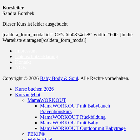
Kursleiter
Sandra Bombek
Dieser Kurs ist leider ausgebucht
[caldera_form_modal id="CF5a6fa0874cfe8" width="600"]In die
Warteliste eintragen[/caldera_form_modal]
Impressum
Datenschutzerklärung
Kontakt
AGB
Copyright © 2026
Baby Body & Soul
. Alle Rechte vorbehalten.
Nach
Kurse buchen 2026
oben
Kursangebot
scrollen
MamaWORKOUT
MamaWORKOUT mit Babybauch
Präventionskurs
MamaWORKOUT Rückbildung
MamaWORKOUT mit Baby
MamaWORKOUT Outdoor mit Babytrage
PEKiP®
Waldwichtel